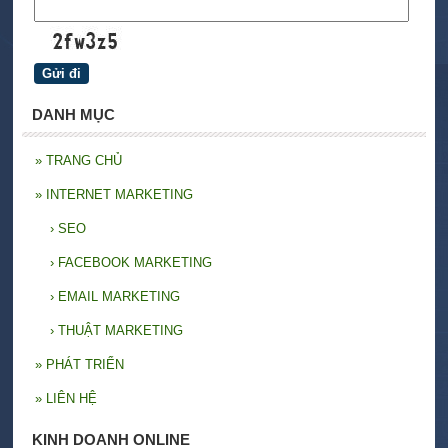
DANH MỤC
»
TRANG CHỦ
»
INTERNET MARKETING
›
SEO
›
FACEBOOK MARKETING
›
EMAIL MARKETING
›
THUẬT MARKETING
»
PHÁT TRIỂN
»
LIÊN HỆ
KINH DOANH ONLINE