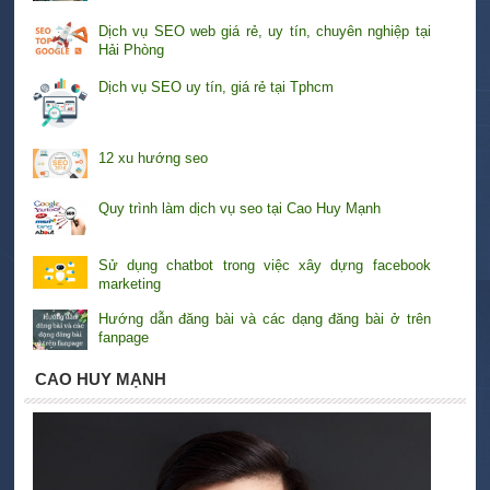
Dịch vụ SEO web giá rẻ, uy tín, chuyên nghiệp tại
Hải Phòng
Dịch vụ SEO uy tín, giá rẻ tại Tphcm
12 xu hướng seo
Quy trình làm dịch vụ seo tại Cao Huy Mạnh
Sử dụng chatbot trong việc xây dựng facebook
marketing
Hướng dẫn đăng bài và các dạng đăng bài ở trên
fanpage
CAO HUY MẠNH