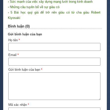
› Sức mạnh của việc xây dựng mạng lưới trong kinh doanh
› Những câu tuyên bố về sự giàu có
› 5 Bài học quý giá để trở nên giàu có từ cha giàu Robert
Kiyosaki
Bình luận (0)
Gửi bình luận của bạn
Họ tên
*
Email
*
Gửi bình luận của bạn
*
Mã xác nhận
*