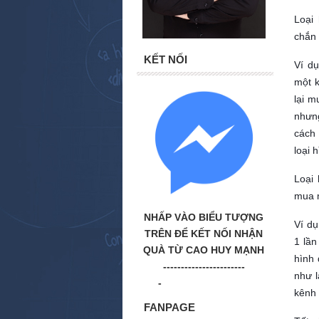
Loại
chắn 
KẾT NỐI
Ví d
một 
lại m
nhưn
cách 
loại 
Loại
mua m
NHẤP VÀO BIỂU TƯỢNG
Ví dụ
TRÊN ĐỂ KẾT NỐI NHẬN
1 lần
QUÀ TỪ CAO HUY MẠNH
hình
-----------------------
như l
-
dichvuseotongthe.vn
kênh 
FANPAGE