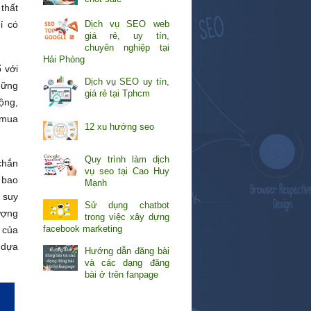
thất
ỉ có
Dịch vụ SEO web
giá rẻ, uy tín,
chuyên nghiệp tại
Hải Phòng
 với
Dịch vụ SEO uy tín,
hững
giá rẻ tại Tphcm
ộng,
 mua
12 xu hướng seo
Quy trình làm dịch
chắn
vụ seo tại Cao Huy
 bao
Mạnh
n suy
Sử dụng chatbot
ượng
trong việc xây dựng
facebook marketing
 của
 dựa
Hướng dẫn đăng bài
và các dạng đăng
bài ở trên fanpage