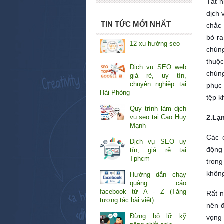
Tất n
dịch 
TIN TỨC MỚI NHẤT
chắc 
bỏ ra
12 xu hướng seo
chúng
thuộc
Dịch vụ SEO web
chún
giá rẻ, uy tín,
chuyên nghiệp tại
phục 
Hải Phòng
tệp k
Quy trình làm dịch
vụ seo tại Cao Huy
2.Lạ
Mạnh
Các 
Dịch vụ SEO uy
động”
tín, giá rẻ tại
Tphcm
trong
không
Hướng dẫn chạy
quảng cáo
facebook từ A - Z (Tăng
Rất 
tương tác bài viết)
nên đ
Đừng bỏ lỡ kỹ
vọng 