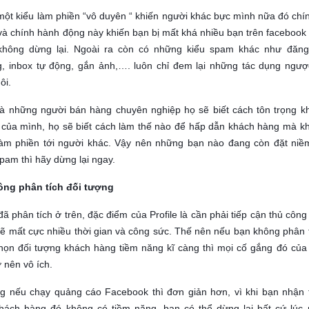
ột kiểu làm phiền “vô duyên “ khiến người khác bực mình nữa đó chín
và chính hành động này khiến bạn bị mất khá nhiều bạn trên facebook
không dừng lại. Ngoài ra còn có những kiểu spam khác như đăng
, inbox tự động, gắn ảnh,…. luôn chỉ đem lại những tác dụng ngược
ôi.
là những người bán hàng chuyên nghiệp họ sẽ biết cách tôn trọng k
 của mình, họ sẽ biết cách làm thế nào để hấp dẫn khách hàng mà k
làm phiền tới người khác. Vậy nên những bạn nào đang còn đặt niềm
pam thì hãy dừng lại ngay.
ông phân tích đối tượng
ã phân tích ở trên, đặc điểm của Profile là cần phải tiếp cận thủ công
ẽ mất cực nhiều thời gian và công sức. Thế nên nếu bạn không phân t
họn đối tượng khách hàng tiềm năng kĩ càng thì mọi cố gắng đó của
ở nên vô ích.
g nếu chạy quảng cáo Facebook thì đơn giản hơn, vì khi bạn nhận 
khách hàng đó không có tiềm năng, bạn có thể dừng lại bất cứ lúc 