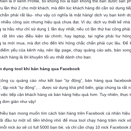
hiên là ở kênh Profile, tôi không nói là bạn không thể bán được sản p
vụ lần thứ 2 cho một khách, mà đến lúc khách hàng đó cần sử dụng tiếp
chắn phải rất lâu- như vậy có nghĩa là mặt hàng/ dịch vụ bạn kinh d
 nhiều công sức nhưng hiệu quả chưa đạt. Ví dụ: dịch vụ thiết kế nhà
 ta hầu như chỉ sử dụng 1 lần duy nhất, nếu có lần thứ hai cũng phải
 rất lớn vào điều kiện tài chính; hay laptop, tai nghe phải hư hỏng
g ta mới mua, mà đợi cho đến khi hỏng chắc chắn phải cực lâu. Để 
điểm yếu của kênh này, nên lập page, chạy quảng cáo ads, bán xong
hách hàng là lời khuyên tối ưu nhất dành cho bạn.
m dụng tool khi bán hàng qua Facebook
công cụ quảng cáo như kết bạn “tự động”, bán hàng qua facebook
, lập nick “tự động”,… được sử dụng khá phổ biến, giúp chúng ta rất n
 việc tiếp cận khách hàng và bán hàng hiệu quả hơn. Tuy nhiên, thực tế
 đơn giản như vậy!
nhiều bạn mong muốn tìm cách bán hàng trên Facebook cá nhân hiệu
ã đầu tư một số tiền không nhỏ để mua tool chạy hàng trăm nick vớ
mỗi nick ảo sẽ có full 5000 bạn bè, và chỉ cần chạy 10 nick Facebook ả