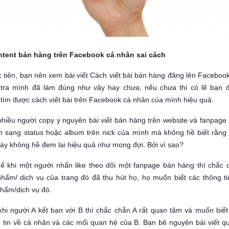
ntent bán hàng trên Facebook cá nhân sai cách
 tiên, bạn nên xem bài viết Cách viết bài bán hàng đăng lên Facebook
 tra mình đã làm đúng như vậy hay chưa, nếu chưa thì có lẽ bạn 
tìm được cách viết bài trên Facebook cá nhân của mình hiệu quả.
hiều người copy y nguyên bài viết bán hàng trên website và fanpage 
 sang status hoặc album trên nick của mình mà không hề biết rằng 
ày không hề đem lại hiệu quả như mong đợi. Bởi vì sao?
ể khi một người nhấn like theo dõi một fanpage bán hàng thì chắc 
hẩm/ dịch vụ của trang đó đã thu hút họ, họ muốn biết các thông ti
hẩm/dịch vụ đó.
hi người A kết bạn với B thì chắc chắn A rất quan tâm và muốn biết
 tin về cá nhân và các mối quan hệ của B. Bạn bê nguyên bài viết q