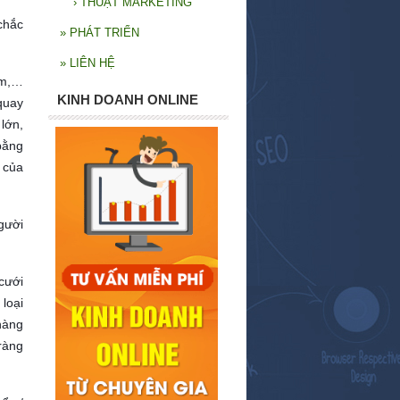
›
THUẬT MARKETING
chắc
»
PHÁT TRIỂN
»
LIÊN HỆ
ẩm,…
KINH DOANH ONLINE
quay
lớn,
bằng
 của
gười
 cưới
loại
hàng
 ràng