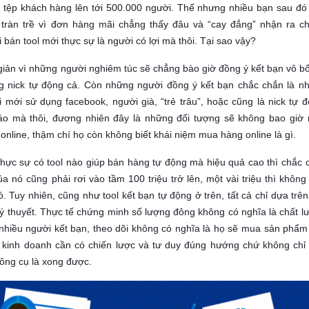
 tệp khách hàng lên tới 500.000 người. Thế nhưng nhiều bạn sau đó 
 tràn trề vì đơn hàng mãi chẳng thấy đâu và “cay đắng” nhận ra ch
 bán tool mới thực sự là người có lợi mà thôi. Tại sao vậy?
iản vì những người nghiêm túc sẽ chẳng bào giờ đồng ý kết bạn vô bổ
g nick tự động cả. Còn những người đồng ý kết bạn chắc chắn là n
 mới sử dụng facebook, người già, “trẻ trâu”, hoặc cũng là nick tự đ
 ảo mà thôi, đương nhiên đây là những đối tượng sẽ không bao giờ
online, thậm chí họ còn không biết khái niệm mua hàng online là gì.
hực sự có tool nào giúp bán hàng tự động mà hiệu quả cao thì chắc 
ủa nó cũng phải rơi vào tầm 100 triệu trở lên, một vài triệu thì không
ó. Tuy nhiên, cũng như tool kết bạn tự động ở trên, tất cả chỉ dựa trê
lý thuyết. Thực tế chứng minh số lượng đông không có nghĩa là chất l
nhiều người kết bạn, theo dõi không có nghĩa là họ sẽ mua sản phẩm
, kinh doanh cần có chiến lược và tư duy đúng hướng chứ không chỉ
ông cụ là xong được.