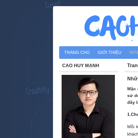
TRANG CHỦ
GIỚI THIỆU
INT
CAO HUY MẠNH
Tran
Nhữn
Mặc 
sử d
đây l
1.Ch
Mỗi 
khách