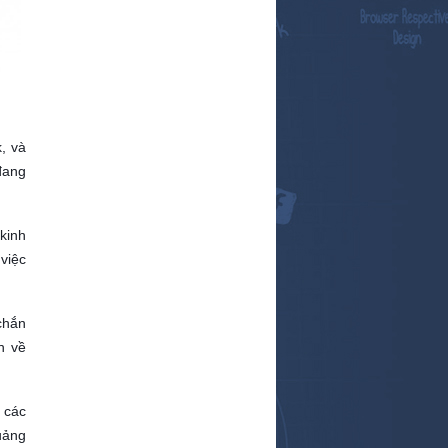
, và
đang
kinh
việc
chắn
n về
 các
uảng