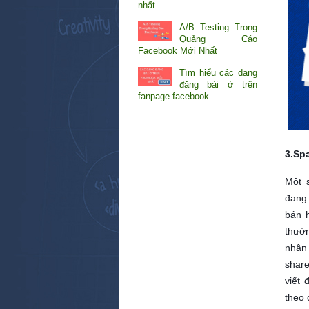
nhất
A/B Testing Trong
Quảng Cáo
Facebook Mới Nhất
Tìm hiểu các dạng
đăng bài ở trên
fanpage facebook
3.Sp
Một 
đang
bán 
thườ
nhân 
shar
viết 
theo 