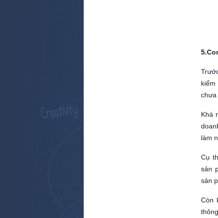
5.Co
Trước
kiểm
chưa 
Khá n
doanh
làm n
Cụ th
sản p
sản p
Còn k
thông