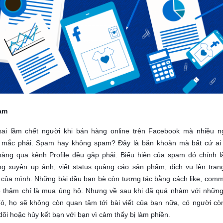
am
sai lầm chết người khi bán hàng online trên Facebook mà nhiều n
 mắc phải. Spam hay không spam? Đây là băn khoăn mà bất cứ ai
hàng qua kênh Profile đều gặp phải. Biểu hiện của spam đó chính l
ng xuyên up ảnh, viết status quảng cáo sản phẩm, dịch vụ lên tran
của mình. Những bài đầu bạn bè còn tương tác bằng cách like, comm
e thậm chí là mua ủng hộ. Nhưng về sau khi đã quá nhàm với những
đó, họ sẽ không còn quan tâm tới bài viết của bạn nữa, có người cò
dõi hoặc hủy kết bạn với bạn vì cảm thấy bị làm phiền.