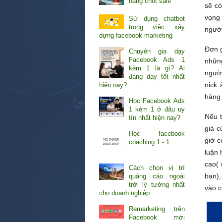
năng chốt sale
sẽ có
vọng
Sử dụng chatbot
trong việc xây
người
dựng facebook marketing
Đơn g
Chuyên gia dạy
Facebook Ads 1
nhữn
kèm 1 là gì? Ai
người
đang dạy tốt nhất
nick
hiện nay?
hàng 
Học Facebook Ads
1 kèm 1 ở đâu uy
Nếu t
tín nhất hiện nay?
giá c
Học facebook
giờ c
coaching 1 - 1
luận 
cao( 
Cách chọn vị trí
bạn)
quảng cáo ngoài
trời lý tưởng nhất
vào c
cho doanh nghiệp
Remarketing trên
Facebook mới