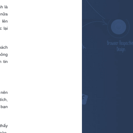
h là
 nữa
 lên
 lại
hách
hông
 tin
 nên
ích,
 bạn
thấy
nào.