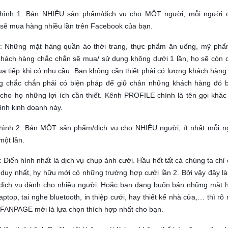
 hình 1: Bán NHIỀU sản phẩm/dịch vụ cho MỘT người, mỗi người 
sẽ mua hàng nhiều lần trên Facebook của bạn.
ụ: Những mặt hàng quần áo thời trang, thực phẩm ăn uống, mỹ ph
khách hàng chắc chắn sẽ mua/ sử dụng không dưới 1 lần, họ sẽ còn 
ua tiếp khi có nhu cầu. Bạn không cần thiết phải có lượng khách hàng 
g chắc chắn phải có biện pháp để giữ chân những khách hàng đó 
cho họ những lợi ích cần thiết. Kênh PROFILE chính là tên gọi khác
hình kinh doanh này.
 hình 2: Bán MỘT sản phẩm/dịch vụ cho NHIỀU người, ít nhất mỗi n
ột lần.
: Điển hình nhất là dịch vụ chụp ảnh cưới. Hầu hết tất cả chúng ta chỉ
 duy nhất, hy hữu mới có những trường hợp cưới lần 2. Bởi vậy đây là 
 dịch vụ dành cho nhiều người. Hoặc bạn đang buôn bán những mặt 
aptop, tai nghe bluetooth, in thiệp cưới, hay thiết kế nhà cửa,… thì rõ
FANPAGE mới là lựa chọn thích hợp nhất cho bạn.