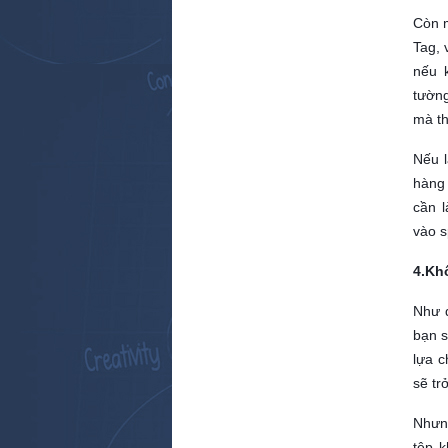
Còn m
Tag, 
nếu 
tường
mà th
Nếu 
hàng
cần 
vào s
4.Kh
Như đ
bạn s
lựa c
sẽ tr
Nhưn
tệp 