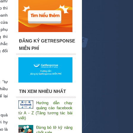
hẩm/
 thì
oanh
 cửa
 phụ
 thì
ĐĂNG KÝ GETRESPONSE
khắc
MIỄN PHÍ
 đổi
 “tự
hiều
TIN XEM NHIỀU NHẤT
 lại
Hướng dẫn chạy
quảng cáo facebook
từ A - Z (Tăng tương tác bài
 quả
viết)
i hy
Đừng bỏ lỡ kỹ năng
o là
chốt sale