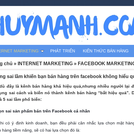
ERNET MARKETING
PHÁT TRIỂN
KIẾN THỨC BÁN HÀNG
g chủ
»
INTERNET MARKETING
»
FACEBOOK MARKETIN
g sai lầm khiến bạn bán hàng trên facebook không hiểu q
dù đây là kênh bán hàng khá hiệu quả,nhưng nhiều người lại 
ụng sai cách và biến nó thành kênh bán hàng “bất hiệu quả”. 
à 5 sai lầm phổ biến:
ọn sai sản phẩm bán trên Facebook cá nhân
khi có ý định kinh doanh, bạn đều phải cân nhắc lựa chọn mặt hàn
 hàng tiềm năng, sẽ có hai lựa chọn đó là: