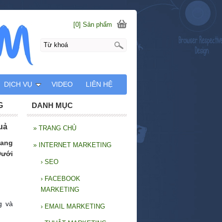
[0] Sản phẩm
DỊCH VỤ
VIDEO
LIÊN HỆ
G
DANH MỤC
uả
»
TRANG CHỦ
đang
»
INTERNET MARKETING
Dưới
›
SEO
›
FACEBOOK
MARKETING
g và
›
EMAIL MARKETING