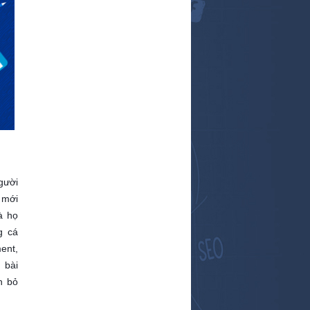
gười
 mới
à họ
g cá
ent,
 bài
n bỏ