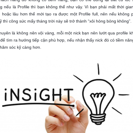
 nếu là Profile thì bạn không thể như vậy. Vì bạn phải mất thời gian
 hoặc lâu hơn thế mới tạo ra được một Profile full, nên nếu không 
kỹ thì công sức mấy tháng trời này sẽ trở thành “xôi hỏng bỏng không”.
huyên là không nên vội vàng, mỗi một nick bạn nên lướt qua profile k
để tìm ra hướng tiếp cận phù hợp, nếu nhận thấy nick đó có tiềm năng
chăm sóc kỹ càng hơn.